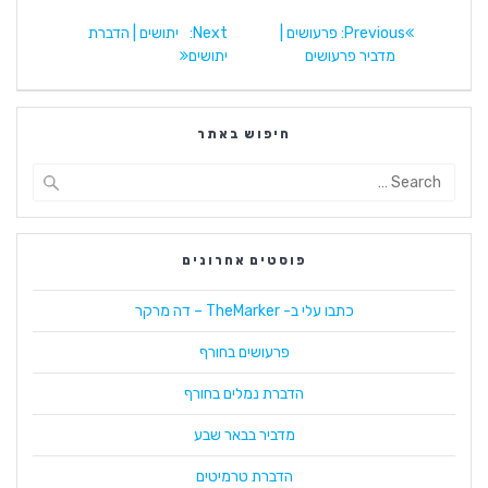
ניווט
Previous:
פרעושים |
Previous
Next:
Next
יתושים | הדברת
מדביר פרעושים
post:
יתושים
post:
חיפוש באתר
Search
for:
פוסטים אחרונים
כתבו עלי ב- TheMarker – דה מרקר
פרעושים בחורף
הדברת נמלים בחורף
מדביר בבאר שבע
הדברת טרמיטים