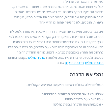
לשרשרת ההמשך של הקהילה.
אבל לא פחות חשוב למנוע את הגורמים המושכים אותם – להשאיר נקי,
לשמור על ניקיון בעיקר במטבח, לא להשאיר שיירים, פירורים, שאריות
סוכר או השוקולית של הילדים, לסגור היטב את אריזות המזון, העוגיות
והעוגות, הוופלים.. לא להשאיר פתוח ולו חריץ אחד.
ואם כבר גיליתם מאין מגיעה השיירה, דרך חריץ בקיר, או מתחת למסילת
התריס, תוכלו במו ידיכם עם אקדח דבק אקרילי, או אפילו עם האצבע ללא
צורך באקדח, ניתן גם להשתמש בחומר גבס למילוי, או צלוטיט בעזרת
סכין שפכטל או גם באמצעות מילוי באמצעות האצבע, רק לפני כן הקפידו
להרחיב את החריץ באמצעות מברג או דומה, לווידוא החדרת החומר
פנימה.. ולבסוף, אין ברירה ואין מנוס מלהזמין
מדביר נמלים
מקצועי בתחום
הדברת נמלים
ו
הדברת חרקים
שונים
נמלי אש הדברה
הנמלים האלה שכולם יראים מפניהן עם העקיצה הקטלנית…
אצלנו באליאב הדברה מתמחים בהדברתם:
– גם באמצעות הדברה כימית
– וגם באמצעות הדברה טבעית נמלים!