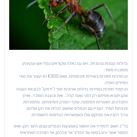
גדולות קטנות ובינוניות.. ויש גם כאלה שקוראים נמלי אש ועקיצתן
מסוכנת מאוד.
הן הולכות וחוזרות בשיירות אינסופיות, ושום K300 לא יעצור את טורי
החיילים האלה.
הן תמיד חוזרות בשיירות גדולות וארוכות יותר ו”ידפקו” לכם את העוגה
שקניתם או אפיתם רק לפני שעה קלה… ואת צנצנת הסוכר.. וארון
התבלינים, האטריות והפסטה, שקדי המרק והפיצוחים.. מתסכלות.
מנצחות תמיד. העניין עם הנמלים שחשוב לגלות את הקן שלהם.
צריך להבין את המיקום שלו והאפשרויות הגלומות להשמדתו.
בד”כ חשוב להחדיר את החומר באמצעות הנמלים עצמן לתוך הקן. אותו
החומר אשר יגיע בסופו של תהליך אל מלכתן, אל המלכה האחראית