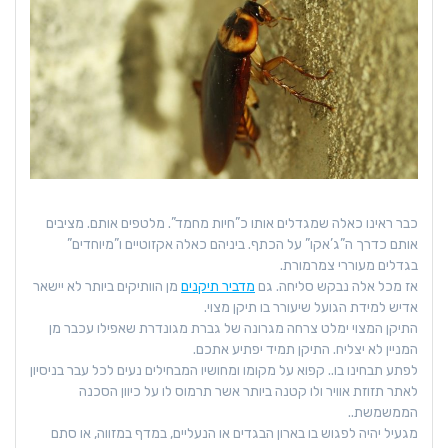
כבר ראינו כאלה שמגדלים אותו כ”חיות מחמד”. מלטפים אותם. מציבים
אותם כדרך ה”ג’אקו” על הכתף. ביניהם כאלה אקזוטיים ו”מיוחדים”
בגדלים מעוררי צמרמורת.
אז מכל אלה נבקש סליחה. גם
מדביר תיקנים
מן הוותיקים ביותר לא יישאר
אדיש למידת הגועל שיעורר בו תיקן מצוי.
התיקן המצוי ימלט צרחה מגרונה של גברת מגונדרת שאפילו עכבר מן
המניין לא יצליח. התיקן תמיד יפתיע אתכם.
לפתע תבחינו בו.. קפוא על מקומו ומחושיו המבחילים נעים לכל עבר בניסיון
לאתר תזוזת אוויר ולו קטנה ביותר אשר תרמוס לו על כיוון הסכנה
הממשמשת..
מגעיל יהיה לפגוש בו בארון הבגדים או הנעליים, במדף במזווה, או סתם