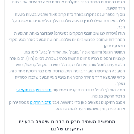
מגיח בהססנות מפתח הביוב במקלחת או סתם חוצה במהירות את רצפת
חדר השינה.
נוסיף ונספר שגם נתקלנו באחד כזה קרוב מאוד שהגיע בטעות בשעת
לילה מאוחרת אפילו לסדין המיטה שלכם והילך מילימטרים מראשכם על
הכר.
תודו (ויסלחו לנו שוב חובבי המקקים למיניהם) שמדובר באחת התופעות
המחרידות שתוכלו לפגוש ביום יום שלכם.. תחושה הגועל לאחר מגע מקרי
נורא עם תיקן.
תחושה הגועל והזוועה אינה “עוזבת” את האזור ה”נגוע” לזמן מה.
קוצניות וחספוס רגליו מהווים תחושה בלתי נשכחת. לסיום (חייו): רבים אלה
הלא מעזים לחסל אותו, זאת ולו רק בגלל רחש הרסק וה”קראש”, רחש
המעיכה הקריספי המעורר בו ניחן תיקן מרוסק. ואם כבר ריסקת אחד כזה,
כדאי שתמצא דרך מהירה להסיר את מיציי מעיי הגועל שדבקו לסוליית
נעלך.
ממש מומלץ לטפל בנוכחות תיקנים באמצעות
מדביר תיקנים מקצועי
–
מדביר חרקים מנוסה.
אמנם התיקנים נמצאים כאן כדי להישאר, אבל
מדביר חרקים
מנוסה ירחיק
אותם לפרק זמן משמעותי ועד למפגש הבא.
מחפשים משמיד חרקים בדרום שיטפל בבעיית
התיקנים שלכם